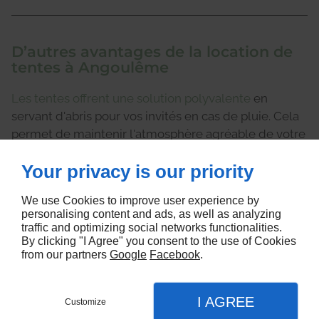
D’autres avantages de la location de
tentes à Angoulême
Les tentes offrent une solution polyvalente
en
servant d'abris pour vos invités en cas de pluie. Cela
permet de maintenir l'atmosphère agréable de votre
événement malgré les caprices du temps à
Your privacy is our priority
Angoulême. L'assurance d'un abri immédiat souligne
l'importance des tentes
en tant qu'éléments clés
We use Cookies to improve user experience by
pour un événement extérieur sans stress, où le
personalising content and ads, as well as analyzing
confort des invités est une priorité.
traffic and optimizing social networks functionalities.
By clicking "I Agree" you consent to the use of Cookies
En période estivale, lorsque le soleil brille, les tentes
from our partners
Google
Facebook
.
deviennent des alliées pour créer un espace
ombragé et agréable.
I AGREE
Customize